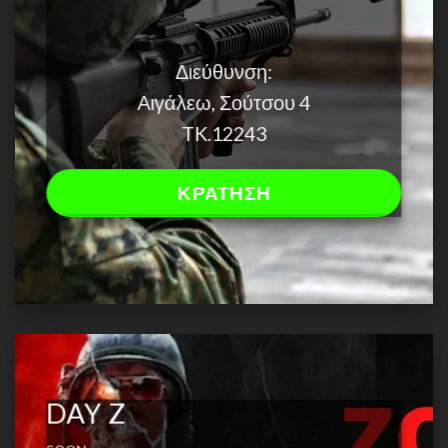
Διεύθυνση:
Αιγάλεω, Σούτσου 4
TK.12243
ΚΡΑΤΗΣΗ
DAY Z