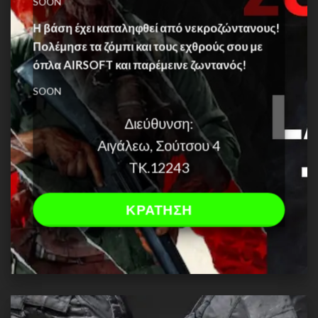
SOON
Η βάση έχει καταληφθεί από νεκροζώντανους!
Πολέμησε τα ζόμπι και τους εχθρούς σου με
όπλα AIRSOFT και παρέμεινε ζωντανός!
SOON
Διεύθυνση:
Αιγάλεω, Σούτσου 4
TK.12243
ΚΡΑΤΗΣΗ