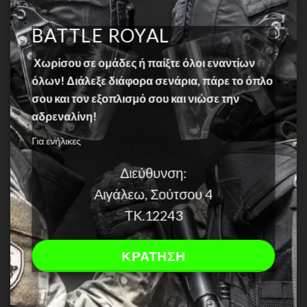
BATTLE ROYAL
Χωρίσου σε ομάδες ή παίξτε όλοι εναντίων
όλων! Διάλεξε διάφορα σενάρια, πάρε το όπλο
σου και τον εξοπλισμό σου και νιώσε την
αδρεναλίνη!
Για ενήλικες
Διεύθυνση:
Αιγάλεω, Σούτσου 4
TK.12243
ΚΡΑΤΗΣΗ