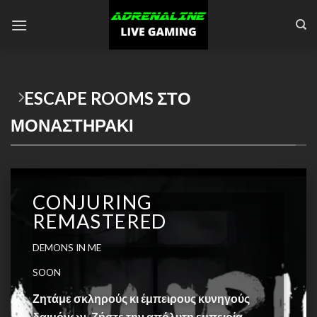
Skip
to
content
ESCAPE ROOMS ΣΤΟ
ΜΟΝΑΣΤΗΡΑΚΙ
CONJURING
REMASTERED
DEMONS IN ME
SOON
Ζητάμε σκληρούς κι έμπειρους κυνηγούς
δαιμόνων. Ζήστε την απόλυτη εμπειρία