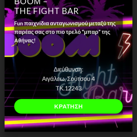
ΒΟΟΜ –
THE FIGHT BAR
Fun παιχνίδια ανταγωνισμού μεταξύ της
παρέας σας στο πιο τρελό “μπαρ” της
Αθήνας!
Διεύθυνση:
Αιγάλεω, Σούτσου 4
TK.12243
ΚΡΑΤΗΣΗ